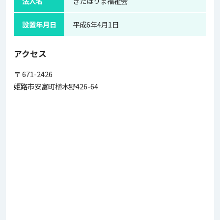
法人名
きたはりま福祉会
設置年月日
平成6年4月1日
アクセス
〒 671-2426
姫路市安富町植木野426-64